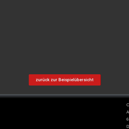
zurück zur Beispielübersicht
C
A
6
D