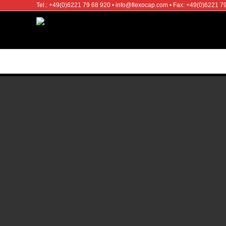
Tel.: +49(0)6221 79 68 920 • info@flexocap.com • Fax: +49(0)6221 7